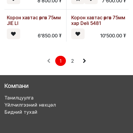
8'800.00
₮
7'600.00
₮
Корон хавтас өргөн 75мм
Корон хавтас өргөн 75мм
JIE LI
хар Deli 5481
6'850.00
₮
10'500.00
₮
1
2
Компани
Танилцуулга
Үйлчилгээний нөхцөл
Бидний тухай