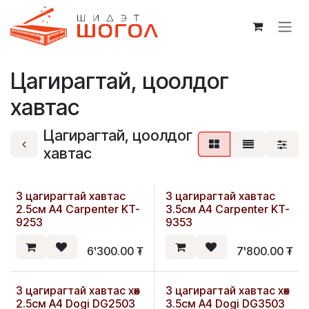
Skip to Content
Цагирагтай, цоолдог
хавтас
Цагирагтай, цоолдог
хавтас
3 цагирагтай хавтас
3 цагирагтай хавтас
2.5см А4 Carpenter KT-
3.5см А4 Carpenter KT-
9253
9353
6'300.00
₮
7'800.00
₮
3 цагирагтай хавтас хөх
3 цагирагтай хавтас хөх
2.5см А4 Dogi DG2503
3.5см А4 Dogi DG3503