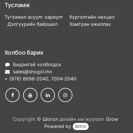
Тусламж
Түгээмэл асуулт хариулт Хүргэлтийн нөхцөл
Дэлгүүрийн байршил Хамтран ажиллах
Холбоо барих
Бидэнтэй холбогдох
sales@shogol.mn
+ (976) 8696-2040, 7004-2040
Copyright ©
Шогол
дизайн хөгжүүлэлт
Grow
Powered by