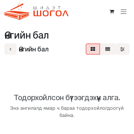
Skip to Content
Өнгийн бал
Өнгийн бал
Тодорхойлсон бүтээгдэхүүн алга.
Энэ ангилалд ямар ч бараа тодорхойлогдоогүй
байна.