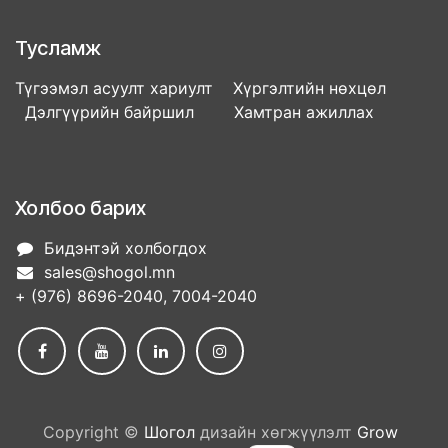
Тусламж
Түгээмэл асуулт хариулт Хүргэлтийн нөхцөл
Дэлгүүрийн байршил Хамтран ажиллах
Холбоо барих
Бидэнтэй холбогдох
sales@shogol.mn
+ (976) 8696-2040, 7004-2040
Copyright ©
Шогол
дизайн хөгжүүлэлт
Grow