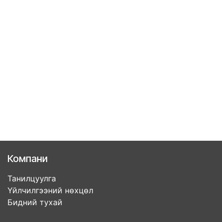
Компани
Танилцуулга
Үйлчилгээний нөхцөл
Бидний тухай