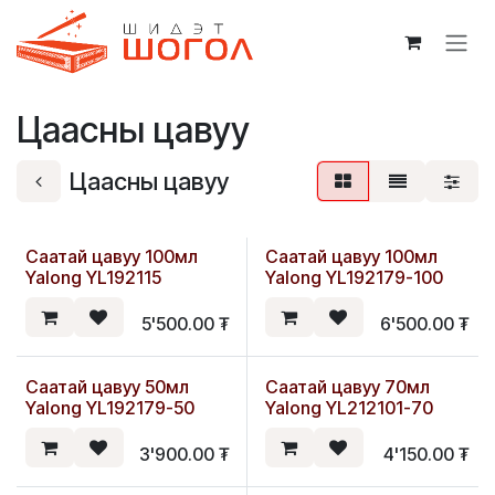
Skip to Content
Цаасны цавуу
Цаасны цавуу
Саатай цавуу 100мл
Саатай цавуу 100мл
Yalong YL192115
Yalong YL192179-100
5'500.00
₮
6'500.00
₮
Саатай цавуу 50мл
Саатай цавуу 70мл
Шинэ
Yalong YL192179-50
Yalong YL212101-70
3'900.00
₮
4'150.00
₮