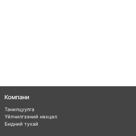
Компани
Танилцуулга
Үйлчилгээний нөхцөл
Бидний тухай