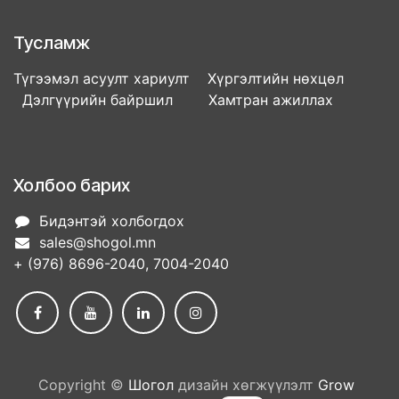
Тусламж
Түгээмэл асуулт хариулт Хүргэлтийн нөхцөл
Дэлгүүрийн байршил Хамтран ажиллах
Холбоо барих
Бидэнтэй холбогдох
sales@shogol.mn
+ (976) 8696-2040, 7004-2040
Copyright ©
Шогол
дизайн хөгжүүлэлт
Grow