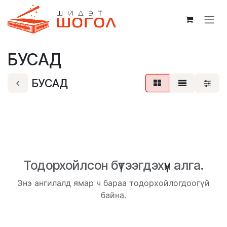
Skip to Content
БУСАД
БУСАД
Тодорхойлсон бүтээгдэхүүн алга.
Энэ ангилалд ямар ч бараа тодорхойлогдоогүй
байна.