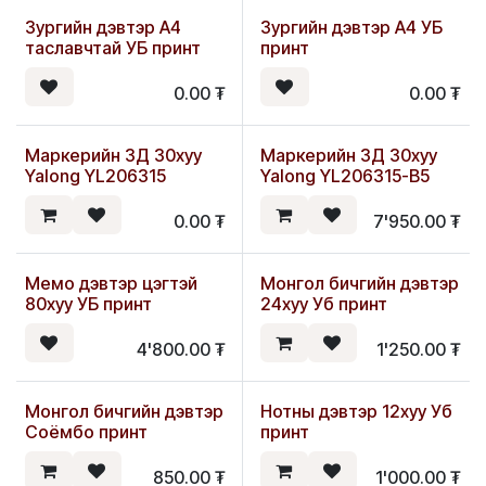
Зургийн дэвтэр А4
Зургийн дэвтэр А4 УБ
таславчтай УБ принт
принт
0.00
₮
0.00
₮
Маркерийн ЗД 30хуу
Маркерийн ЗД 30хуу
Yalong YL206315
Yalong YL206315-B5
0.00
₮
7'950.00
₮
Мемо дэвтэр цэгтэй
Монгол бичгийн дэвтэр
80хуу УБ принт
24хуу Уб принт
4'800.00
₮
1'250.00
₮
Монгол бичгийн дэвтэр
Нотны дэвтэр 12хуу Уб
Соёмбо принт
принт
850.00
₮
1'000.00
₮