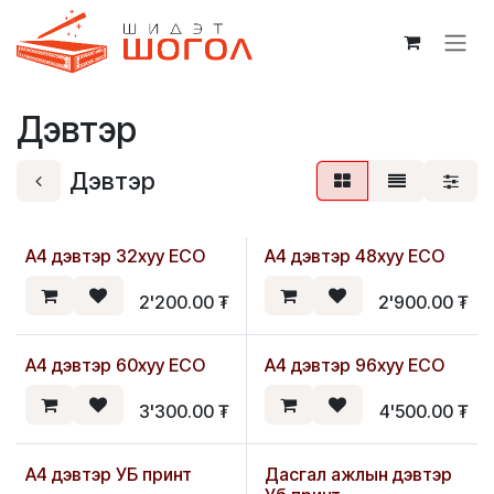
Skip to Content
Дэвтэр
Дэвтэр
А4 дэвтэр 32хуу ECO
А4 дэвтэр 48хуу ECO
2'200.00
₮
2'900.00
₮
А4 дэвтэр 60хуу ECO
А4 дэвтэр 96хуу ECO
3'300.00
₮
4'500.00
₮
А4 дэвтэр УБ принт
Дасгал ажлын дэвтэр