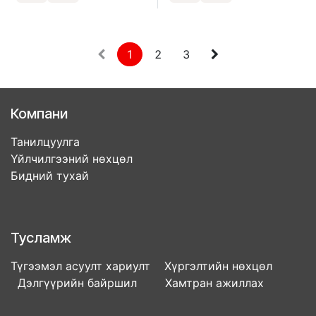
1
2
3
Компани
Танилцуулга
Үйлчилгээний нөхцөл
Бидний тухай
Тусламж
Түгээмэл асуулт хариулт Хүргэлтийн нөхцөл
Дэлгүүрийн байршил Хамтран ажиллах