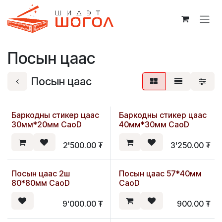
Skip to Content
Посын цаас
Посын цаас
Баркодны стикер цаас
Баркодны стикер цаас
30мм*20мм CaoD
40мм*30мм CaoD
2'500.00
₮
3'250.00
₮
Посын цаас 2ш
Посын цаас 57*40мм
Шинэ
Шинэ
80*80мм CaoD
CaoD
9'000.00
₮
900.00
₮