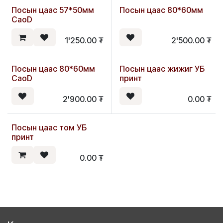
Посын цаас 57*50мм
Посын цаас 80*60мм
Шинэ
CaoD
1'250.00
₮
2'500.00
₮
Посын цаас 80*60мм
Посын цаас жижиг УБ
Шинэ
CaoD
принт
2'900.00
₮
0.00
₮
Посын цаас том УБ
принт
0.00
₮