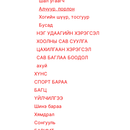
Шал угаагч
Алчуур, порлон
Хогийн шүүр, тосгуур
Бусад
НЭГ УДААГИЙН ХЭРЭГСЭЛ
ХООЛНЫ САВ СУУЛГА
ЦАХИЛГААН ХЭРЭГСЭЛ
САВ БАГЛАА БООДОЛ
ахуй
ХҮНС
СПОРТ БАРАА
БАГЦ
ҮЙЛЧИЛГЭЭ
Шинэ бараа
Хямдрал
Сонгууль