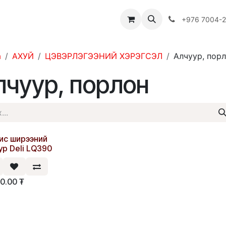
Багш
Багцууд
Хямдрал
♻️ Эко шогол
+976 7004-
а
АХУЙ
ЦЭВЭРЛЭГЭЭНИЙ ХЭРЭГСЭЛ
Алчуур, пор
лчуур, порлон
с ширээний
э
ур Deli LQ390
00.00
₮