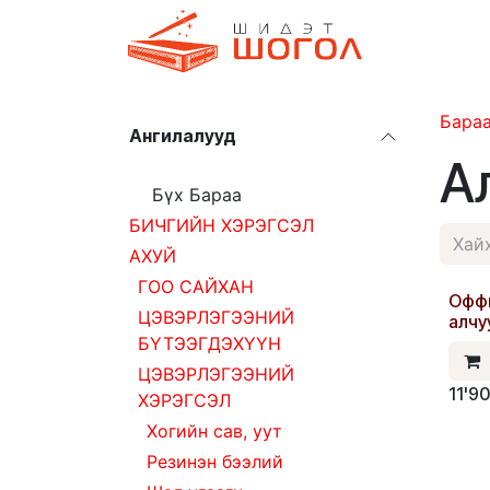
Skip to Content
Дэлгүүр
Бара
Ангилалууд
А
Бүх Бараа
БИЧГИЙН ХЭРЭГСЭЛ
АХУЙ
ГОО САЙХАН
Оффи
Шин
ЦЭВЭРЛЭГЭЭНИЙ
алчу
БҮТЭЭГДЭХҮҮН
ЦЭВЭРЛЭГЭЭНИЙ
11'9
ХЭРЭГСЭЛ
Хогийн сав, уут
Резинэн бээлий