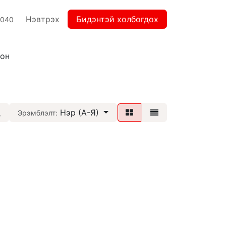
Нэвтрэх
Бидэнтэй холбогдох
2040
лон
Нэр (А-Я)
Эрэмблэлт: