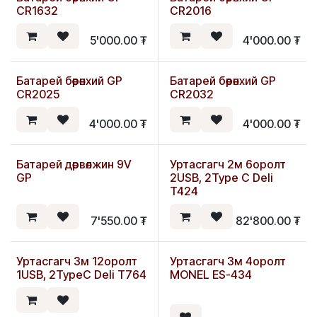
CR1632
CR2016
5'000.00
₮
4'000.00
₮
Батарей бөөрөнхий GP
Батарей бөөрөнхий GP
CR2025
CR2032
4'000.00
₮
4'000.00
₮
Батарей дөрвөлжин 9V
Уртасгагч 2м 6оролт
GP
2USB, 2Type C Deli
T424
7'550.00
₮
82'800.00
₮
Уртасгагч 3м 12оролт
Уртасгагч 3м 4оролт
1USB, 2TypeC Deli T764
MONEL ES-434