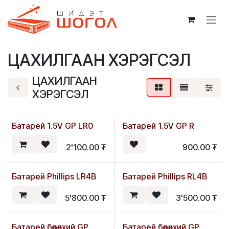
Skip to Content
ЦАХИЛГААН ХЭРЭГСЭЛ
ЦАХИЛГААН
ХЭРЭГСЭЛ
Батарей 1.5V GP LR0
Батарей 1.5V GP R
2'100.00
₮
900.00
₮
Батарей Phillips LR4B
Батарей Phillips RL4B
5'800.00
₮
3'500.00
₮
Батарей бөөрөнхий GP
Батарей бөөрөнхий GP