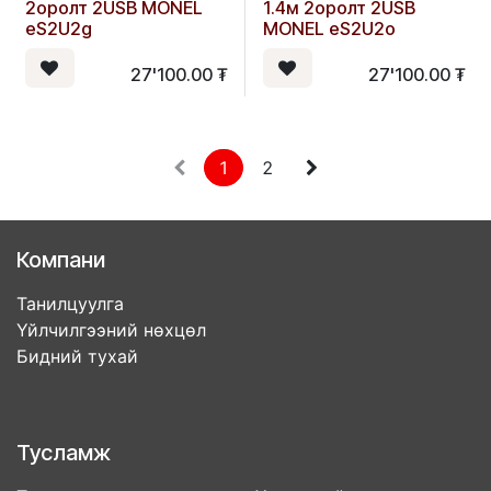
2оролт 2USB MONEL
1.4м 2оролт 2USB
eS2U2g
MONEL eS2U2o
27'100.00
₮
27'100.00
₮
1
2
Компани
Танилцуулга
Үйлчилгээний нөхцөл
Бидний тухай
Тусламж