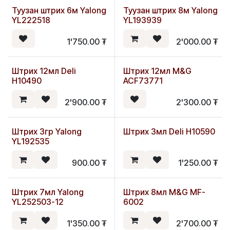
Туузан штрих 6м Yalong
Туузан штрих 8м Yalong
YL222518
YL193939
1'750.00
₮
2'000.00
₮
Штрих 12мл Deli
Штрих 12мл M&G
H10490
ACF73771
2'900.00
₮
2'300.00
₮
Штрих 3гр Yalong
Штрих 3мл Deli H10590
Шинэ
YL192535
900.00
₮
1'250.00
₮
Штрих 7мл Yalong
Штрих 8мл M&G MF-
YL252503-12
6002
1'350.00
₮
2'700.00
₮