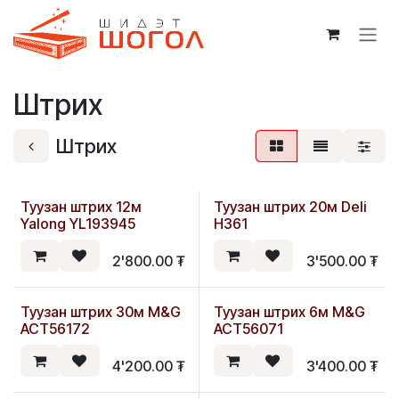
Skip to Content
Штрих
Штрих
Туузан штрих 12м
Туузан штрих 20м Deli
Yalong YL193945
H361
2'800.00
₮
3'500.00
₮
Туузан штрих 30м M&G
Туузан штрих 6м M&G
Шинэ
ACT56172
ACT56071
4'200.00
₮
3'400.00
₮