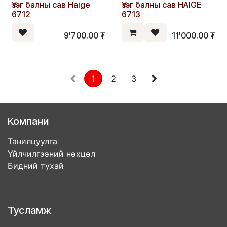
Үзэг балны сав Haige
Үзэг балны сав HAIGE
6712
6713
9'700.00
₮
11'000.00
₮
1
2
3
Компани
Танилцуулга
Үйлчилгээний нөхцөл
Бидний тухай
Тусламж