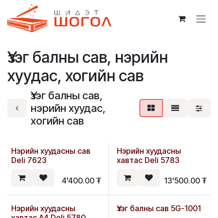
Skip to Content
Үзэг балны сав, нэрийн
хуудас, хогийн сав
Үзэг балны сав,
нэрийн хуудас,
хогийн сав
Нэрийн хуудасны сав
Нэрийн хуудасны
Deli 7623
хавтас Deli 5783
4'400.00
₮
13'500.00
₮
Нэрийн хуудасны
Үзэг балны сав 5G-1001
хавтас А4 Deli 5780