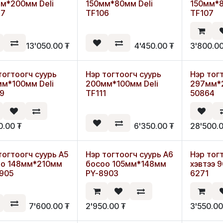
Шинэ
Шинэ
м*200мм Deli
150мм*80мм Deli
150мм*8
67
TF106
TF107
13'050.00
₮
4'450.00
₮
3'800.0
тогтоогч суурь
Нэр тогтоогч суурь
Нэр тог
Шинэ
м*100мм Deli
200мм*100мм Deli
297мм*2
9
TF111
50864
0.00
₮
6'350.00
₮
28'500.
тогтоогч суурь А5
Нэр тогтоогч суурь А6
Нэр тог
оо 148мм*210мм
босоо 105мм*148мм
хэвтээ 
905
PY-8903
6271
7'600.00
₮
2'950.00
₮
3'550.0