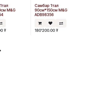
1тал
Самбар 1тал
0см M&G
90см*150см M&G
54
ADB98356
00
₮
180'200.00
₮