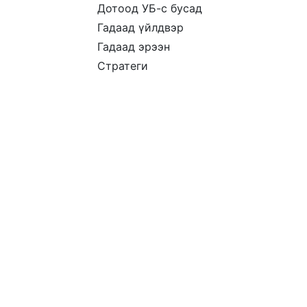
Дотоод УБ-с бусад
Гадаад үйлдвэр
Гадаад эрээн
Стратеги
Үнийн цар хүрээ
Компани
Тус
Танилцуулга
Түгээ
Үйлчилгээний
хари
нөхцөл
Хүрг
Бидний тухай
Дэл
бай
Хамт