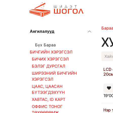
Skip to Content
Дэлгүүр
Бара
Ангилалууд
Х
Бүх Бараа
БИЧГИЙН ХЭРЭГСЭЛ
БИЧИХ ХЭРЭГСЭЛ
БЭЛЭГ ДУРСГАЛ
LCD 
ШИРЭЭНИЙ БИЧГИЙН
20с
ХЭРЭГСЭЛ
ЦААС, ЦААСАН
БҮТЭЭГДЭХҮҮН
19'0
ХАВТАС, ID КАРТ
ОФФИС ТОНОГ
Нэр 
ТӨХӨӨРӨМЖ