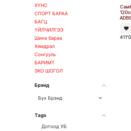
ХҮНС
Самб
120
СПОРТ БАРАА
ADB
БАГЦ
ҮЙЛЧИЛГЭЭ
411'
Шинэ бараа
Хямдрал
Сонгууль
БАРИМТ
ЭКО ШОГОЛ
Брэнд
Tags
Дотоод УБ