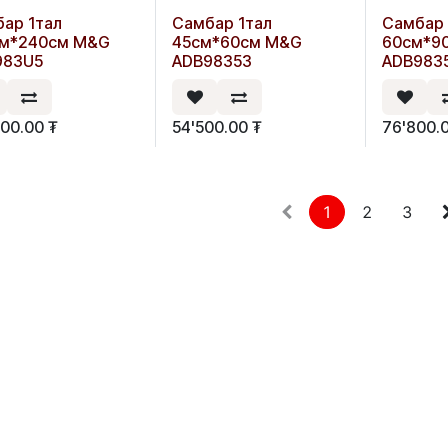
ар 1тал
Самбар 1тал
Самбар 
см*240см M&G
45см*60см M&G
60см*9
983U5
ADB98353
ADB983
000.00
₮
54'500.00
₮
76'800.
1
2
3