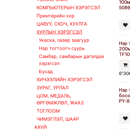
100м
КОМПЬЮТЕРЫН ХЭРЭГСЭЛ
508
Принтерийн хор
ЦАВУУ, СКОЧ, ХУУЛГА
ХУРЛЫН ХЭРЭГСЭЛ
Укаска, лазер заагуур
Нэр 
Нэр тогтоогч суурь
200м
TF10
Самбар, самбарын дагалдах
хэрэгсэл
Бусад
6'30
ХИЧЭЭЛИЙН ХЭРЭГСЭЛ
ЗУРАГ, УРЛАЛ
Нэр 
бос
ЦОМ, МЕДАЛЬ,
PY-8
ӨРГӨМЖЛӨЛ, ЖААЗ
ТОГЛООМ
ЧИМЭГЛЭЛ, ШААР
АХУЙ