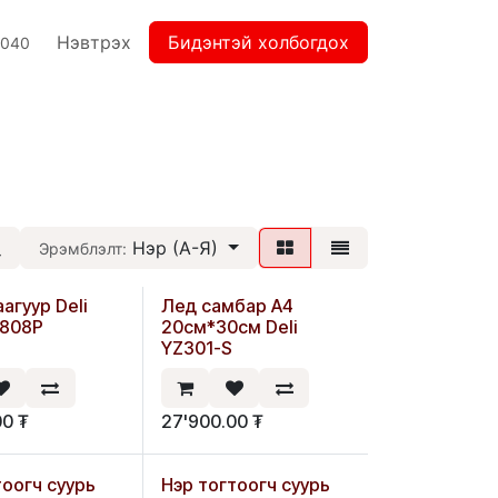
Нэвтрэх
Бидэнтэй холбогдох
2040
Нэр (А-Я)
Эрэмблэлт:
агуур Deli
Лед самбар А4
2808P
20см*30см Deli
YZ301-S
00
₮
27'900.00
₮
тоогч суурь
Нэр тогтоогч суурь