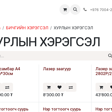
Багш
Багцууд
Хямдрал
♻️ Эко шогол
+976 7004-
а
БИЧГИЙН ХЭРЭГСЭЛ
ХУРЛЫН ХЭРЭГСЭЛ
УРЛЫН ХЭРЭГСЭЛ
самбар А4
Лазер заагуур
Лазер за
Шинэ
м*30см
2802P/
00.00
₮
8'300.00
₮
43'800.
тогтоогч суурь
Нэр тогтоогч суурь
Нэр тог