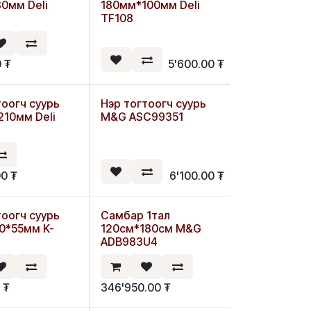
Шинэ
0мм Deli
180мм*100мм Deli
TF108
0
₮
5'600.00
₮
тоогч суурь
Нэр тогтоогч суурь
10мм Deli
M&G ASC99351
00
₮
6'100.00
₮
тоогч суурь
Самбар 1тал
90*55мм K-
120см*180см M&G
ADB983U4
0
₮
346'950.00
₮