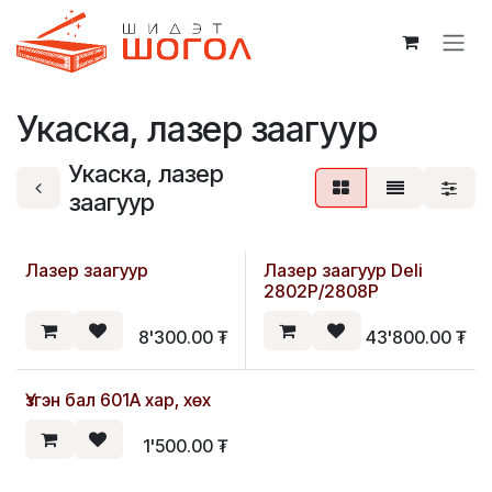
Skip to Content
Укаска, лазер заагуур
Укаска, лазер
заагуур
Лазер заагуур
Лазер заагуур Deli
Шинэ
2802P/2808P
8'300.00
₮
43'800.00
₮
Үзгэн бал 601A хар, хөх
Шинэ
1'500.00
₮