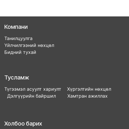
Компани
Танилцуулга
Үйлчилгээний нөхцөл
Бидний тухай
Тусламж
Түгээмэл асуулт хариулт Хүргэлтийн нөхцөл
Дэлгүүрийн байршил Хамтран ажиллах
Холбоо барих