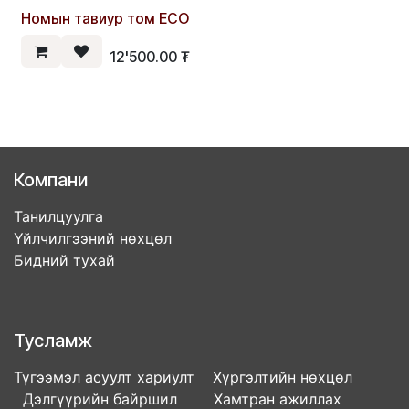
Номын тавиур том ECO
12'500.00
₮
Компани
Танилцуулга
Үйлчилгээний нөхцөл
Бидний тухай
Тусламж
Түгээмэл асуулт хариулт Хүргэлтийн нөхцөл
Дэлгүүрийн байршил Хамтран ажиллах