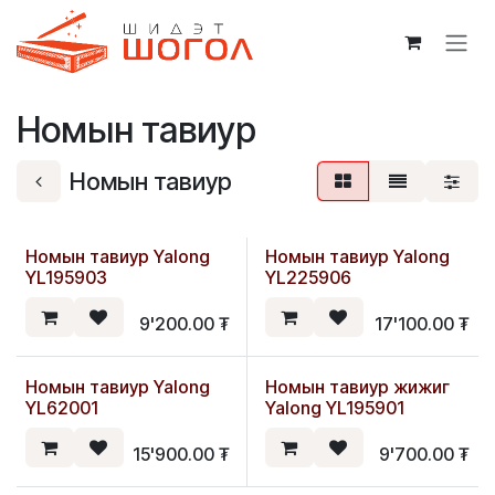
Skip to Content
Номын тавиур
Номын тавиур
Номын тавиур Yalong
Номын тавиур Yalong
YL195903
YL225906
9'200.00
₮
17'100.00
₮
Номын тавиур Yalong
Номын тавиур жижиг
YL62001
Yalong YL195901
15'900.00
₮
9'700.00
₮