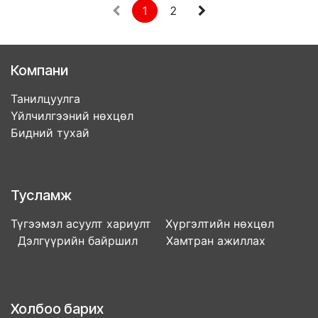
1
2
Компани
Танилцуулга
Үйлчилгээний нөхцөл
Бидний тухай
Тусламж
Түгээмэл асуулт хариулт Хүргэлтийн нөхцөл
Дэлгүүрийн байршил Хамтран ажиллах
Холбоо барих