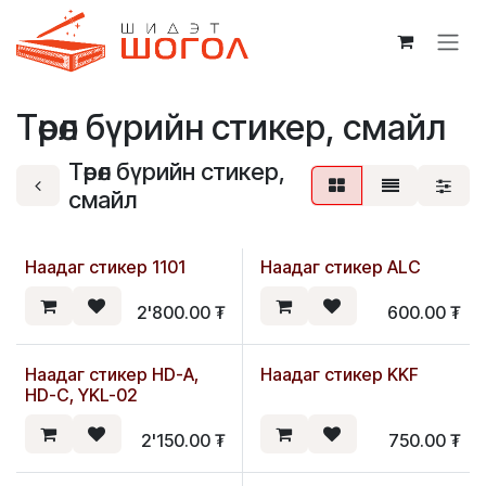
Skip to Content
Төрөл бүрийн стикер, смайл
Төрөл бүрийн стикер,
смайл
Наадаг стикер 1101
Наадаг стикер ALC
2'800.00
₮
600.00
₮
Наадаг стикер HD-A,
Наадаг стикер KKF
HD-C, YKL-02
2'150.00
₮
750.00
₮