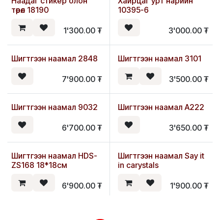
Наадаг стикер олон
Хайрцаг урт нарийн
төрөл 18190
10395-6
1'300.00
₮
3'000.00
₮
Шигтгээн наамал 2848
Шигтгээн наамал 3101
Шинэ
Шинэ
7'900.00
₮
3'500.00
₮
Шигтгээн наамал 9032
Шигтгээн наамал A222
Шинэ
Шинэ
6'700.00
₮
3'650.00
₮
Шигтгээн наамал HDS-
Шигтгээн наамал Say it
Шинэ
ZS168 18*18см
in carystals
6'900.00
₮
1'900.00
₮