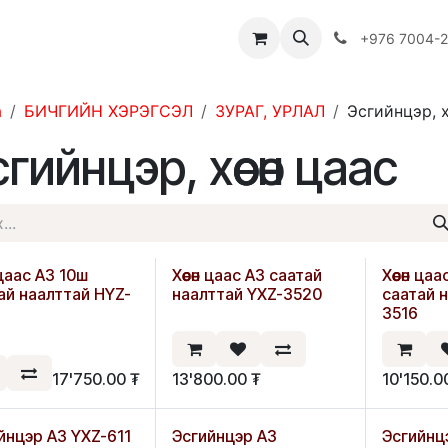
Багш
Багцууд
Хямдрал
♻️ Эко шогол
+976 7004-
а
БИЧГИЙН ХЭРЭГСЭЛ
ЗУРАГ, УРЛАЛ
Эсгийнцэр, 
гийнцэр, хөөсөн цаас
н цаас А3 10ш
Хөөсөн цаас А3 саатай
Хөөсөн ца
ай наалттай HYZ-
наалттай YXZ-3520
саатай 
3516
17'750.00
₮
13'800.00
₮
10'150.0
йнцэр А3 YXZ-611
Эсгийнцэр А3
Эсгийнц