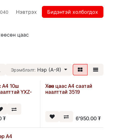
Нэвтрэх
Бидэнтэй холбогдох
2040
хөөсөн цаас
Нэр (А-Я)
Эрэмблэлт:
ас А4 10ш
Хөөсөн цаас А4 саатай
наалттай YXZ-
наалттай 3519
0
₮
6'950.00
₮
эр А4