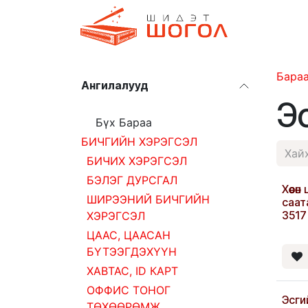
Skip to Content
Дэлгүүр
Бара
Ангилалууд
Эс
Бүх Бараа
БИЧГИЙН ХЭРЭГСЭЛ
БИЧИХ ХЭРЭГСЭЛ
БЭЛЭГ ДУРСГАЛ
Хөөсө
ШИРЭЭНИЙ БИЧГИЙН
саат
3517
ХЭРЭГСЭЛ
ЦААС, ЦААСАН
БҮТЭЭГДЭХҮҮН
ХАВТАС, ID КАРТ
ОФФИС ТОНОГ
Эсги
ТӨХӨӨРӨМЖ