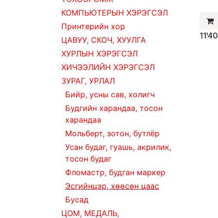
КОМПЬЮТЕРЫН ХЭРЭГСЭЛ
Принтерийн хор
11'4
ЦАВУУ, СКОЧ, ХУУЛГА
ХУРЛЫН ХЭРЭГСЭЛ
ХИЧЭЭЛИЙН ХЭРЭГСЭЛ
ЗУРАГ, УРЛАЛ
Бийр, усны сав, холигч
Будгийн харандаа, тосон
харандаа
Мольберт, зотон, бутлёр
Усан будаг, гуашь, акрилик,
тосон будаг
Фломастр, будган маркер
Эсгийнцэр, хөөсөн цаас
Бусад
ЦОМ, МЕДАЛЬ,