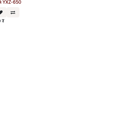
й YXZ-650
0
₮