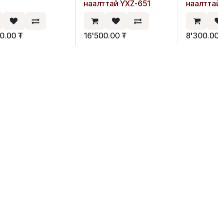
наалттай YXZ-651
наалтта
00.00
₮
16'500.00
₮
8'300.0