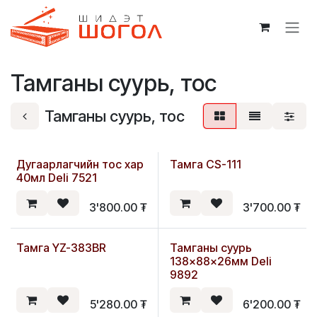
Skip to Content
Тамганы суурь, тос
Тамганы суурь, тос
Дугаарлагчийн тос хар
Тамга CS-111
40мл Deli 7521
3'800.00
₮
3'700.00
₮
Тамга YZ-383BR
Тамганы суурь
Шинэ
138×88×26мм Deli
9892
5'280.00
₮
6'200.00
₮