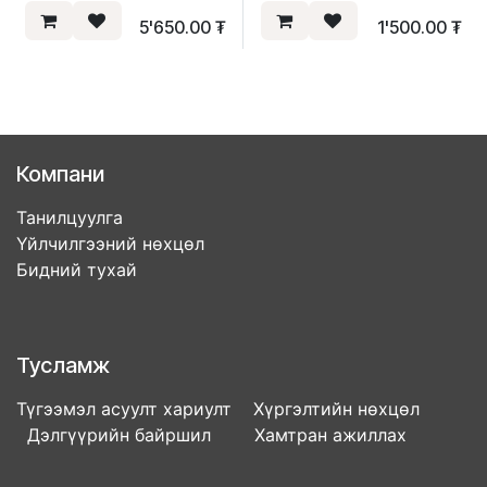
5'650.00
₮
1'500.00
₮
Компани
Танилцуулга
Үйлчилгээний нөхцөл
Бидний тухай
Тусламж
Түгээмэл асуулт хариулт Хүргэлтийн нөхцөл
Дэлгүүрийн байршил Хамтран ажиллах