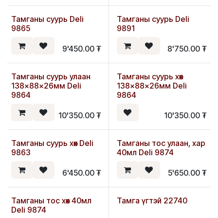
Тамганы суурь Deli
Тамганы суурь Deli
Шинэ
9865
9891
9'450.00
₮
8'750.00
₮
Тамганы суурь улаан
Тамганы суурь хөх
Шинэ
138×88×26мм Deli
138×88×26мм Deli
9864
9864
10'350.00
₮
10'350.00
₮
Тамганы суурь хөх Deli
Тамганы тос улаан, хар
9863
40мл Deli 9874
6'450.00
₮
5'650.00
₮
Тамганы тос хөх 40мл
Тамга үгтэй 22740
Deli 9874