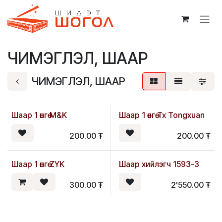
Skip to Content
ЧИМЭГЛЭЛ, ШААР
ЧИМЭГЛЭЛ, ШААР
Шаар 1 өнгө M&K
Шаар 1 өнгө Tx Tongxuan
200.00
₮
200.00
₮
Шаар 1 өнгө ZYK
Шаар хийлэгч 1593-3
300.00
₮
2'550.00
₮