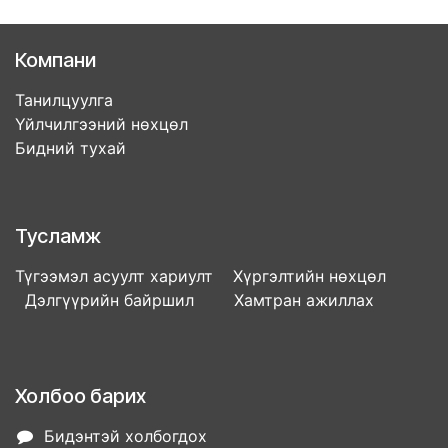
Компани
Танилцуулга
Үйлчилгээний нөхцөл
Бидний тухай
Тусламж
Түгээмэл асуулт хариулт Хүргэлтийн нөхцөл
Дэлгүүрийн байршил Хамтран ажиллах
Холбоо барих
Бидэнтэй холбогдох