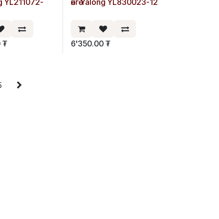
ong YL211072-
өнгө Yalong YL830023-12
0
₮
6'350.00
₮
5