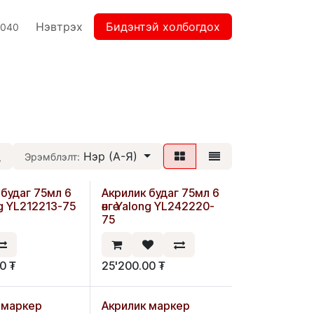
Нэвтрэх
Бидэнтэй холбогдох
2040
Нэр (А-Я)
Эрэмблэлт:
 будаг 75мл 6
Акрилик будаг 75мл 6
ong YL212213-75
өнгө Yalong YL242220-
75
00
₮
25'200.00
₮
 маркер
Акрилик маркер