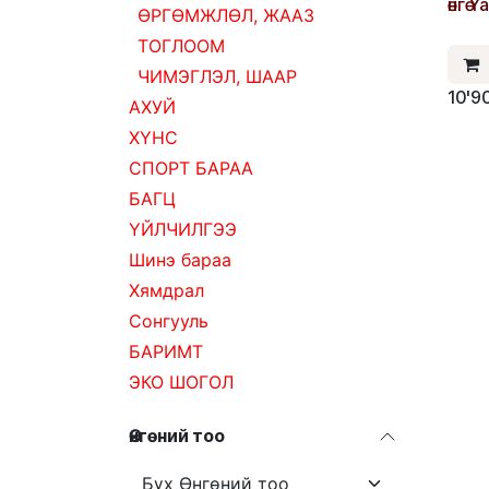
өнгө 
ӨРГӨМЖЛӨЛ, ЖААЗ
ТОГЛООМ
ЧИМЭГЛЭЛ, ШААР
10'9
АХУЙ
ХҮНС
СПОРТ БАРАА
БАГЦ
ҮЙЛЧИЛГЭЭ
Шинэ бараа
Хямдрал
Сонгууль
БАРИМТ
ЭКО ШОГОЛ
Өнгөний тоо