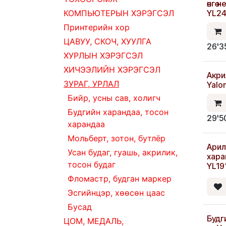
өнгө 
КОМПЬЮТЕРЫН ХЭРЭГСЭЛ
YL24
Принтерийн хор
ЦАВУУ, СКОЧ, ХУУЛГА
26'3
ХУРЛЫН ХЭРЭГСЭЛ
ХИЧЭЭЛИЙН ХЭРЭГСЭЛ
Акри
Шин
ЗУРАГ, УРЛАЛ
Yalo
Бийр, усны сав, холигч
Будгийн харандаа, тосон
29'5
харандаа
Мольберт, зотон, бутлёр
Арил
Усан будаг, гуашь, акрилик,
харан
тосон будаг
YL19
Фломастр, будган маркер
Эсгийнцэр, хөөсөн цаас
Бусад
Будг
ЦОМ, МЕДАЛЬ,