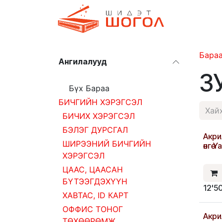
Skip to Content
Дэлгүүр
Бара
Ангилалууд
З
Бүх Бараа
БИЧГИЙН ХЭРЭГСЭЛ
БИЧИХ ХЭРЭГСЭЛ
БЭЛЭГ ДУРСГАЛ
Акри
ШИРЭЭНИЙ БИЧГИЙН
өнгө 
ХЭРЭГСЭЛ
ЦААС, ЦААСАН
БҮТЭЭГДЭХҮҮН
12'5
ХАВТАС, ID КАРТ
ОФФИС ТОНОГ
Акри
ТӨХӨӨРӨМЖ