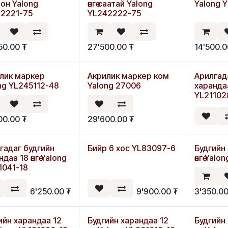
Шинэ
неон Yalong
өнгө саатай Yalong
Yalong 
2221-75
YL242222-75
50.00
₮
27'500.00
₮
14'500.
лик маркер
Акрилик маркер ком
Арилгад
э
Шинэ
Шинэ
ng YL245112-48
Yalong 27006
харандаа
YL21102
00.00
₮
29'600.00
₮
гадаг будгийн
Бийр 6 хос YL83097-6
Будгийн
даа 18 өнгө Yalong
өнгө Yal
1041-18
6'250.00
₮
9'900.00
₮
3'350.0
ийн харандаа 12
Будгийн харандаа 12
Будгийн