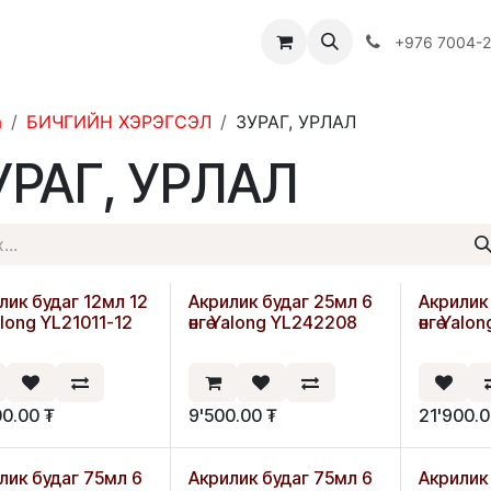
Багш
Багцууд
Хямдрал
♻️ Эко шогол
+976 7004-
а
БИЧГИЙН ХЭРЭГСЭЛ
ЗУРАГ, УРЛАЛ
УРАГ, УРЛАЛ
лик будаг 12мл 12
Акрилик будаг 25мл 6
Акрилик
Шинэ
Yalong YL21011-12
өнгө Yalong YL242208
өнгө Yal
00.00
₮
9'500.00
₮
21'900.
лик будаг 75мл 6
Акрилик будаг 75мл 6
Акрилик