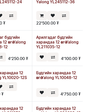
Шинэ
YL245112-24
Yalong YL245112-36
00
₮
22'500.00
₮
аг будгийн
Арилгадаг будгийн
 12 өнгө Yalong
харандаа 12 өнгө Yalong
8-12
YL211035-12
4'250.00
₮
4'100.00
₮
 харандаа 12
Будгийн харандаа 12
ong YL10020-12S
өнгө Yalong YL10048-12
0
₮
4'750.00
₮
 харандаа 12
Будгийн харандаа 12