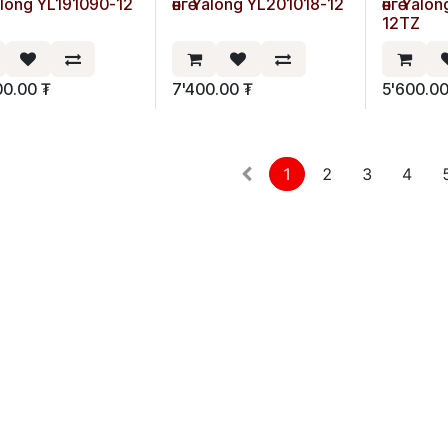
Yalong YL191090-12
өнгө Yalong YL201018-12
өнгө Yal
12TZ
00.00
₮
7'400.00
₮
5'600.0
1
2
3
4