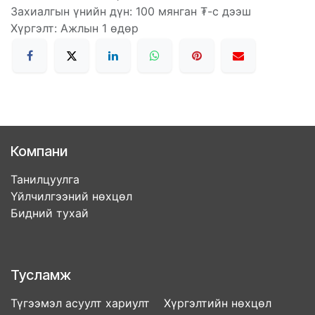
Захиалгын үнийн дүн: 100 мянган ₮-с дээш
Хүргэлт: Ажлын 1 өдөр
Компани
Танилцуулга
Үйлчилгээний нөхцөл
Бидний тухай
Тусламж
Түгээмэл асуулт хариулт Хүргэлтийн нөхцөл