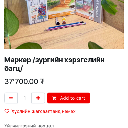
Маркер /зургийн хэрэгслийн
багц/
37'700.00
₮
Add to cart
Хүслийн жагсаалтанд нэмэх
Үйлчилгээний нөхцөл