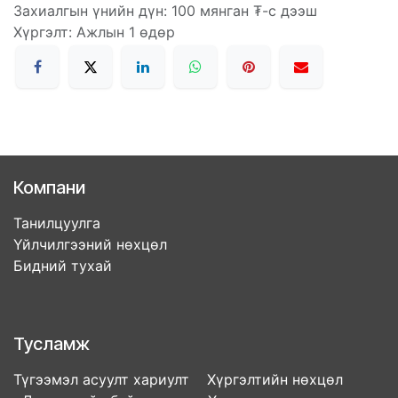
Захиалгын үнийн дүн: 100 мянган ₮-с дээш
Хүргэлт: Ажлын 1 өдөр
Компани
Танилцуулга
Үйлчилгээний нөхцөл
Бидний тухай
Тусламж
Түгээмэл асуулт хариулт Хүргэлтийн нөхцөл