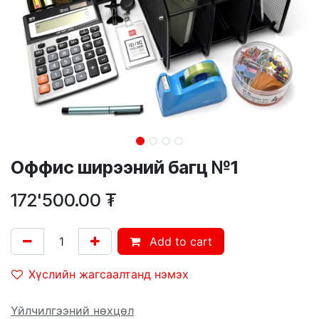
Оффис ширээний багц №1
172'500.00
₮
Add to cart
Хүслийн жагсаалтанд нэмэх
Үйлчилгээний нөхцөл