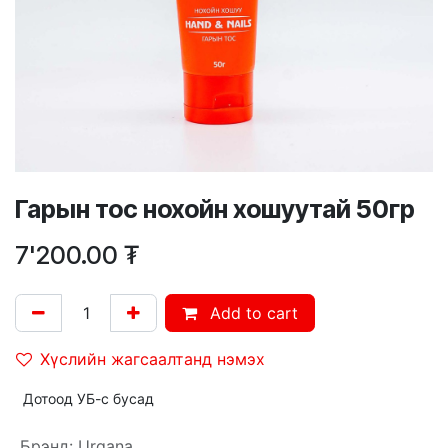
Гарын тос нохойн хошуутай 50гр
7'200.00
₮
Add to cart
Хүслийн жагсаалтанд нэмэх
Дотоод УБ-с бусад
Брэнд
:
Urgana