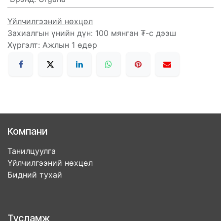
Үйлчилгээний нөхцөл
Захиалгын үнийн дүн: 100 мянган ₮-с дээш
Хүргэлт: Ажлын 1 өдөр
Компани
Танилцуулга
Үйлчилгээний нөхцөл
Бидний тухай
Тусламж