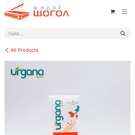
Skip to Content
All Products