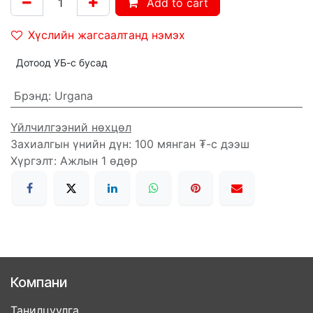
Add to cart
Хүслийн жагсаалтанд нэмэх
Дотоод УБ-с бусад
Брэнд
:
Urgana
Үйлчилгээний нөхцөл
Захиалгын үнийн дүн: 100 мянган ₮-с дээш
Хүргэлт: Ажлын 1 өдөр
Компани
Танилцуулга