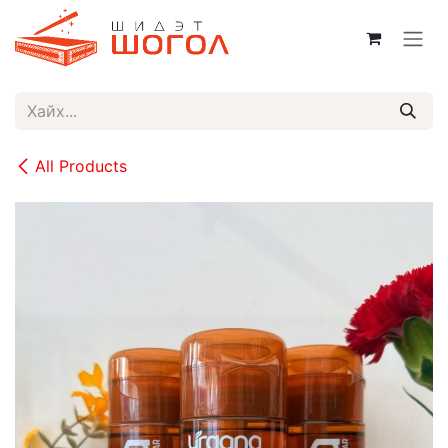
Skip to Content
All Products