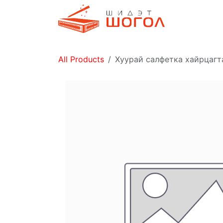
Skip to Content
Дэлгүүр
All Products
Хуурай салфетка хайрцагт