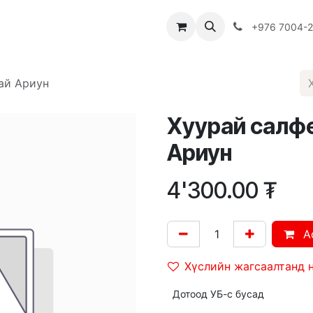
Багш
Багцууд
Хямдрал
♻️ Эко шогол
+976 7004-
ай Ариун
Хуурай салф
Ариун
4'300.00
₮
A
Хүслийн жагсаалтанд 
Дотоод УБ-с бусад