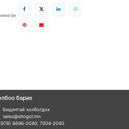
 мянган
олбоо барих
Бидэнтэй холбогдох
sales@shogol.mn
(976) 8696-2040, 7004-2040