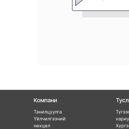
Компани
Тус
Танилцуулга
Түгээ
Үйлчилгээний
хари
нөхцөл
Хүрг