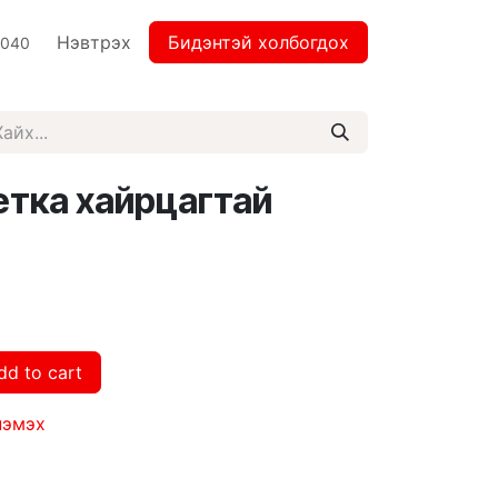
Нэвтрэх
Бидэнтэй холбогдох
2040
етка хайрцагтай
dd to cart
нэмэх