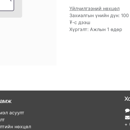
Үйлчилгээний нөхцөл
Захиалгын үнийн дүн: 100
₮-с дээш
Хүргэлт: Ажлын 1 өдөр
Х
ламж
мэл асуулт
улт
+ 
элтийн нөхцөл