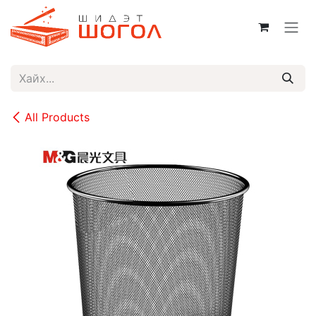
Skip to Content
All Products