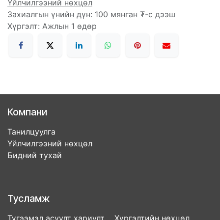
Үйлчилгээний нөхцөл
Захиалгын үнийн дүн: 100 мянган ₮-с дээш
Хүргэлт: Ажлын 1 өдөр
Компани
Танилцуулга
Үйлчилгээний нөхцөл
Бидний тухай
Тусламж
Түгээмэл асуулт хариулт Хүргэлтийн нөхцөл