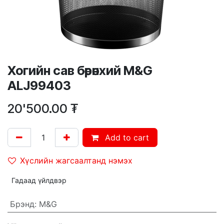
Хогийн сав бөөрөнхий M&G
ALJ99403
20'500.00
₮
Add to cart
Хүслийн жагсаалтанд нэмэх
Гадаад үйлдвэр
Брэнд
:
M&G