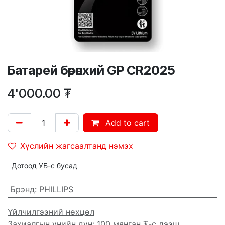
Батарей бөөрөнхий GP CR2025
4'000.00
₮
Add to cart
Хүслийн жагсаалтанд нэмэх
Дотоод УБ-с бусад
Брэнд
:
PHILLIPS
Үйлчилгээний нөхцөл
Захиалгын үнийн дүн: 100 мянган ₮-с дээш