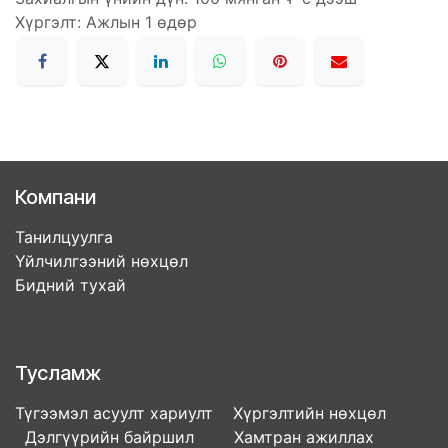
Хүргэлт: Ажлын 1 өдөр
Компани
Танилцуулга
Үйлчилгээний нөхцөл
Бидний тухай
Тусламж
Түгээмэл асуулт хариулт Хүргэлтийн нөхцөл
Дэлгүүрийн байршил Хамтран ажиллах