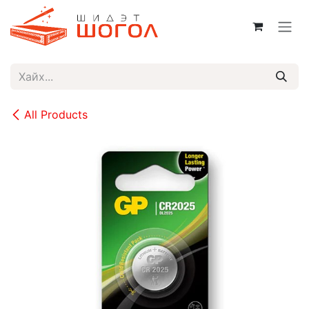
Skip to Content
All Products