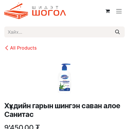
Skip to Content
All Products
Хүүхдийн гарын шингэн саван алое
Санитас
9'450.00
₮