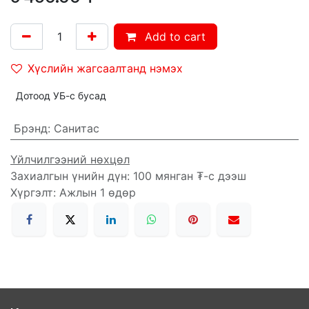
Add to cart
Хүслийн жагсаалтанд нэмэх
Дотоод УБ-с бусад
Брэнд
:
Санитас
Үйлчилгээний нөхцөл
Захиалгын үнийн дүн: 100 мянган ₮-с дээш
Хүргэлт: Ажлын 1 өдөр