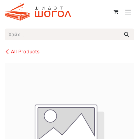
Skip to Content
All Products