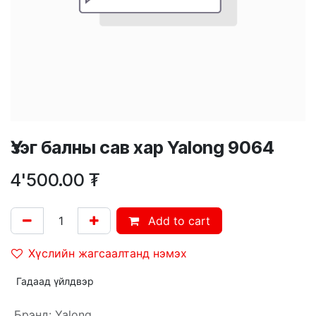
Үзэг балны сав хар Yalong 9064
4'500.00
₮
Add to cart
Хүслийн жагсаалтанд нэмэх
Гадаад үйлдвэр
Брэнд
:
Yalong