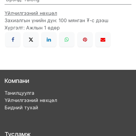
Үйлчилгээний нөхцөл
Захиалгын үнийн дүн: 100 мянган ₮-с дээш
Хүргэлт: Ажлын 1 өдөр
Компани
Танилцуулга
Үйлчилгээний нөхцөл
Бидний тухай
Тусламж