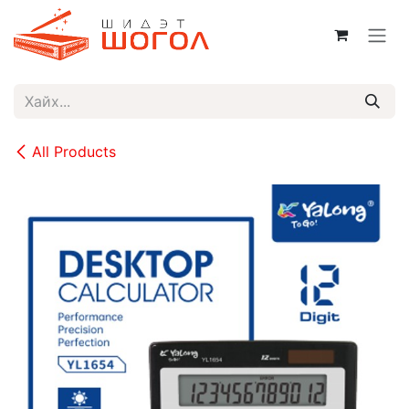
Skip to Content
All Products