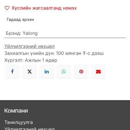
Хүслийн жагсаалтанд нэмэх
Гадаад эрээн
Брэнд
:
Yalong
Үйлчилгээний нөхцөл
Захиалгын үнийн дүн: 100 мянган ₮-с дээш
Хүргэлт: Ажлын 1 өдөр
Компани
Танилцуулга
Үйлчилгээний нөхцөл