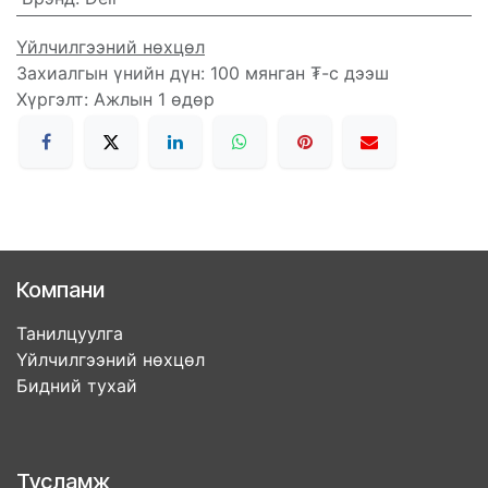
Үйлчилгээний нөхцөл
Захиалгын үнийн дүн: 100 мянган ₮-с дээш
Хүргэлт: Ажлын 1 өдөр
Компани
Танилцуулга
Үйлчилгээний нөхцөл
Бидний тухай
Тусламж