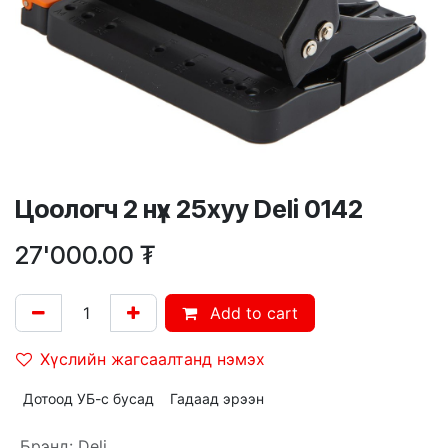
Цоологч 2 нүх 25хуу Deli 0142
27'000.00
₮
Add to cart
Хүслийн жагсаалтанд нэмэх
Дотоод УБ-с бусад
Гадаад эрээн
Брэнд
:
Deli