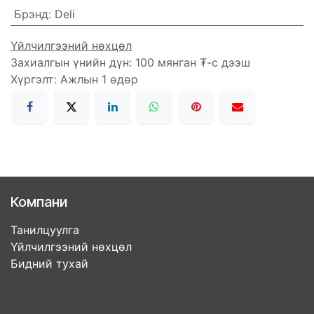
Брэнд
:
Deli
Үйлчилгээний нөхцөл
Захиалгын үнийн дүн: 100 мянган ₮-с дээш
Хүргэлт: Ажлын 1 өдөр
Компани
Танилцуулга
Үйлчилгээний нөхцөл
Бидний тухай