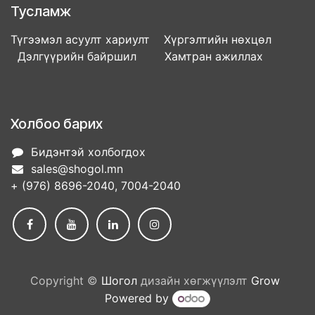
Тусламж
Түгээмэл асуулт хариулт Хүргэлтийн нөхцөл
Дэлгүүрийн байршил Хамтран ажиллах
Холбоо барих
Бидэнтэй холбогдох
sales@shogol.mn
+ (976) 8696-2040, 7004-2040
Copyright ©
Шогол
дизайн хөгжүүлэлт
Grow
Powered by