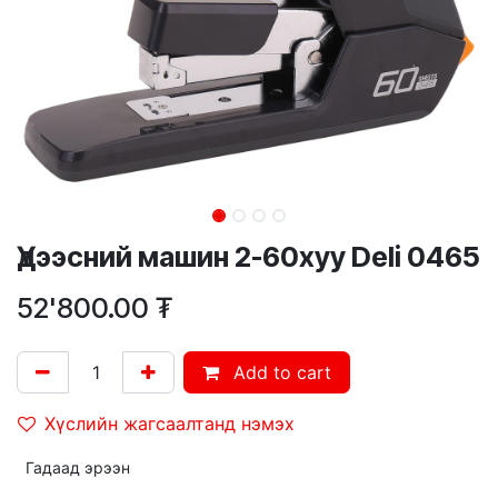
Үдээсний машин 2-60хуу Deli 0465
52'800.00
₮
Add to cart
Хүслийн жагсаалтанд нэмэх
Гадаад эрээн