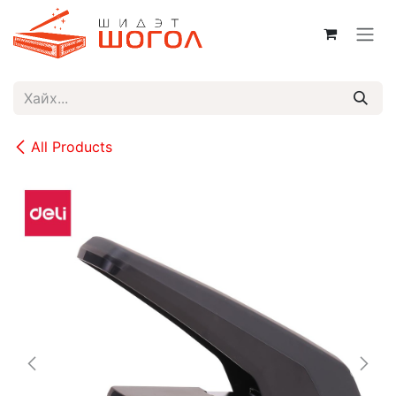
Skip to Content
All Products