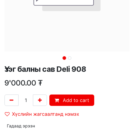
Үзэг балны сав Deli 908
9'000.00
₮
Add to cart
Хүслийн жагсаалтанд нэмэх
Гадаад эрээн