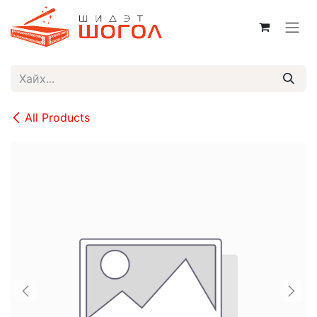
Skip to Content
All Products