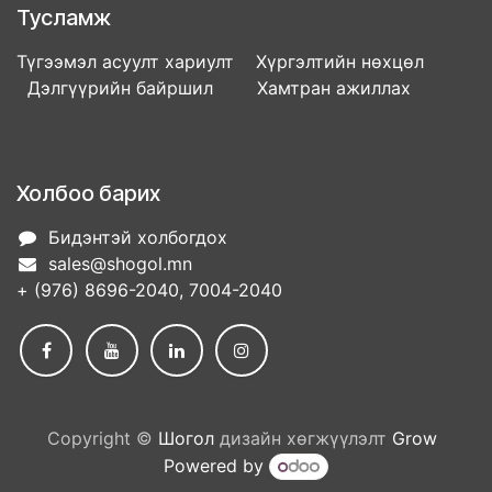
Тусламж
Түгээмэл асуулт хариулт Хүргэлтийн нөхцөл
Дэлгүүрийн байршил Хамтран ажиллах
Холбоо барих
Бидэнтэй холбогдох
sales@shogol.mn
+ (976) 8696-2040, 7004-2040
Copyright ©
Шогол
дизайн хөгжүүлэлт
Grow
Powered by