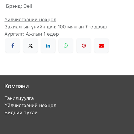
Брэнд
:
Deli
Үйлчилгээний нөхцөл
Захиалгын үнийн дүн: 100 мянган ₮-с дээш
Хүргэлт: Ажлын 1 өдөр
Компани
Танилцуулга
Үйлчилгээний нөхцөл
Бидний тухай