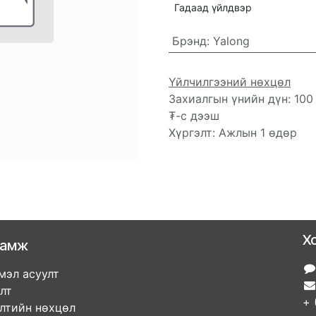
Гадаад үйлдвэр
Брэнд
:
Yalong
Үйлчилгээний нөхцөл
Захиалгын үнийн дүн: 100
₮-с дээш
Хүргэлт: Ажлын 1 өдөр
Х
ламж
мэл асуулт
улт
+ 
элтийн нөхцөл