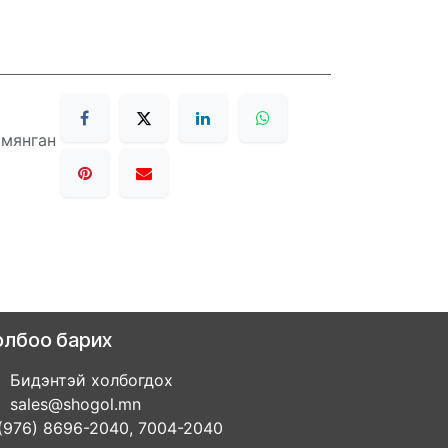
 мянган
олбоо барих
Бидэнтэй холбогдох
sales@shogol.mn
(976) 8696-2040, 7004-2040