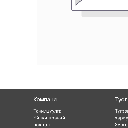
Компани
Тус
Танилцуулга
Түгээ
Үйлчилгээний
хари
нөхцөл
Хүрг