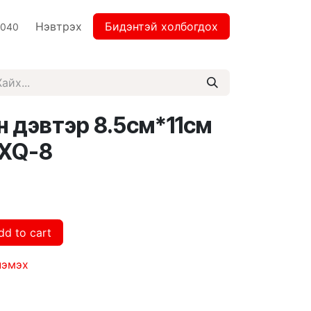
Нэвтрэх
Бидэнтэй холбогдох
2040
 дэвтэр 8.5см*11см
XXQ-8
dd to cart
нэмэх