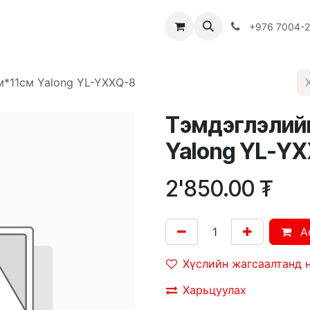
Багш
Багцууд
Хямдрал
♻️ Эко шогол
+976 7004-
м*11см Yalong YL-YXXQ-8
Тэмдэглэлийн
Yalong YL-Y
2'850.00
₮
A
Хүслийн жагсаалтанд 
Харьцуулах