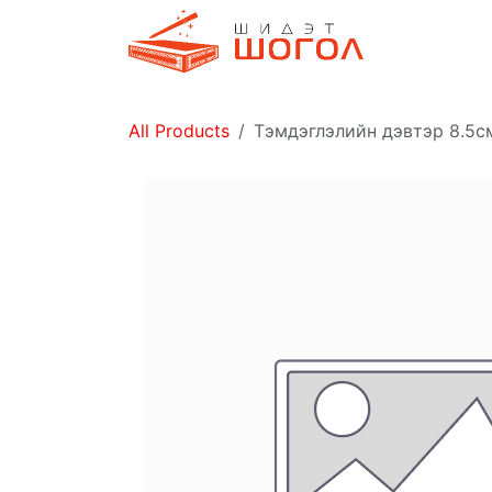
Skip to Content
Дэлгүүр
All Products
Тэмдэглэлийн дэвтэр 8.5с