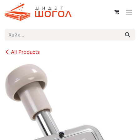
Skip to Content
All Products