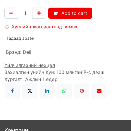
Add to cart
Хүслийн жагсаалтанд нэмэх
Гадаад эрээн
Брэнд
:
Deli
Үйлчилгээний нөхцөл
Захиалгын үнийн дүн: 100 мянган ₮-с дээш
Хүргэлт: Ажлын 1 өдөр
Компани