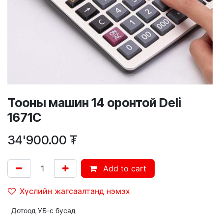
Тооны машин 14 оронтой Deli
1671C
34'900.00
₮
Add to cart
Хүслийн жагсаалтанд нэмэх
Дотоод УБ-с бусад