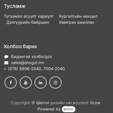
Тусламж
Түгээмэл асуулт хариулт Хүргэлтийн нөхцөл
Дэлгүүрийн байршил Хамтран ажиллах
Холбоо барих
Бидэнтэй холбогдох
sales@shogol.mn
+ (976) 8696-2040, 7004-2040
Copyright ©
Шогол
дизайн хөгжүүлэлт
Grow
Powered by