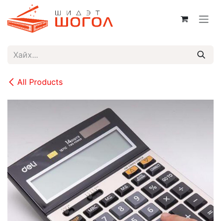
Skip to Content
All Products