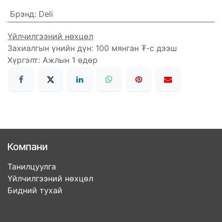
Брэнд
:
Deli
Үйлчилгээний нөхцөл
Захиалгын үнийн дүн: 100 мянган ₮-с дээш
Хүргэлт: Ажлын 1 өдөр
Компани
Танилцуулга
Үйлчилгээний нөхцөл
Бидний тухай