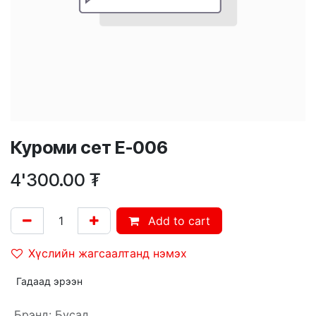
Куроми сет E-006
4'300.00
₮
Add to cart
Хүслийн жагсаалтанд нэмэх
Гадаад эрээн
Брэнд
:
Бусад