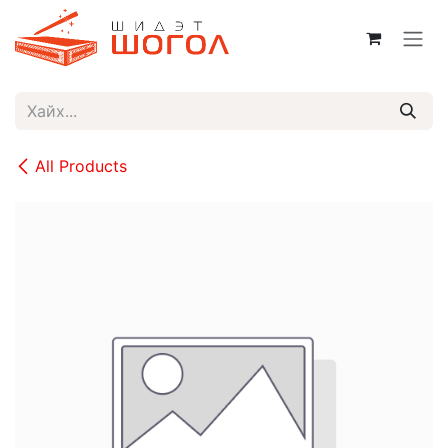
Skip to Content
All Products