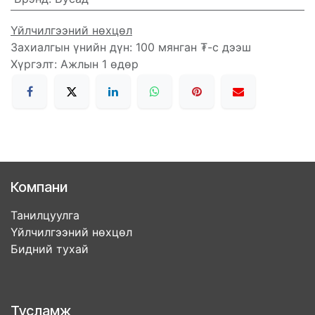
Үйлчилгээний нөхцөл
Захиалгын үнийн дүн: 100 мянган ₮-с дээш
Хүргэлт: Ажлын 1 өдөр
Компани
Танилцуулга
Үйлчилгээний нөхцөл
Бидний тухай
Тусламж