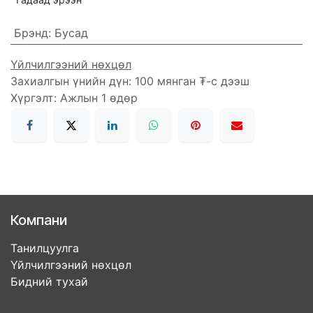
Брэнд
:
Бусад
Үйлчилгээний нөхцөл
Захиалгын үнийн дүн: 100 мянган ₮-с дээш
Хүргэлт: Ажлын 1 өдөр
Компани
Танилцуулга
Үйлчилгээний нөхцөл
Бидний тухай