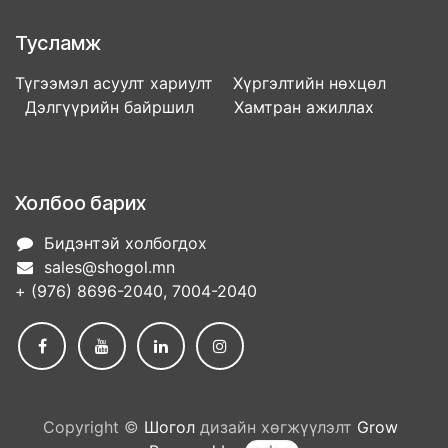
Тусламж
Түгээмэл асуулт хариулт Хүргэлтийн нөхцөл
Дэлгүүрийн байршил Хамтран ажиллах
Холбоо барих
Бидэнтэй холбогдох
sales@shogol.mn
+ (976) 8696-2040, 7004-2040
Copyright ©
Шогол
дизайн хөгжүүлэлт
Grow