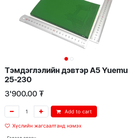
Тэмдэглэлийн дэвтэр A5 Yuemu
25-230
3'900.00
₮
Add to cart
Хүслийн жагсаалтанд нэмэх
Гадаад эрээн