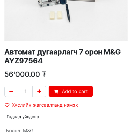
Автомат дугаарлагч 7 орон M&G
AYZ97564
56'000.00
₮
Add to cart
Хүслийн жагсаалтанд нэмэх
Гадаад үйлдвэр
Брэнд
:
M&G