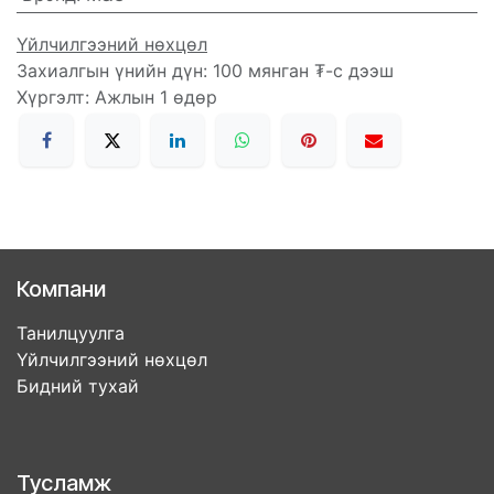
Үйлчилгээний нөхцөл
Захиалгын үнийн дүн: 100 мянган ₮-с дээш
Хүргэлт: Ажлын 1 өдөр
Компани
Танилцуулга
Үйлчилгээний нөхцөл
Бидний тухай
Тусламж