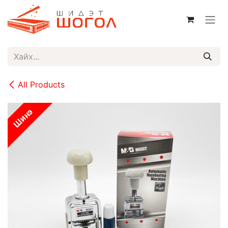
Skip to Content
All Products
Шинэ