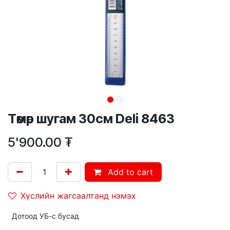
Төмөр шугам 30см Deli 8463
5'900.00
₮
Add to cart
Хүслийн жагсаалтанд нэмэх
Дотоод УБ-с бусад