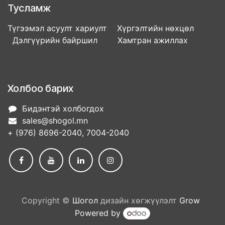
Тусламж
Түгээмэл асуулт хариулт Хүргэлтийн нөхцөл
Дэлгүүрийн байршил Хамтран ажиллах
Холбоо барих
Бидэнтэй холбогдох
sales@shogol.mn
+ (976) 8696-2040, 7004-2040
Copyright ©
Шогол
дизайн хөгжүүлэлт
Grow
Powered by