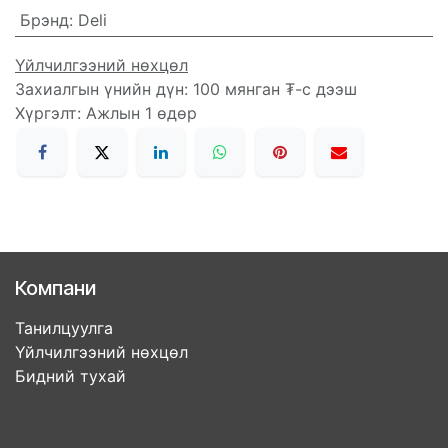
Брэнд
:
Deli
Үйлчилгээний нөхцөл
Захиалгын үнийн дүн: 100 мянган ₮-с дээш
Хүргэлт: Ажлын 1 өдөр
Компани
Танилцуулга
Үйлчилгээний нөхцөл
Бидний тухай