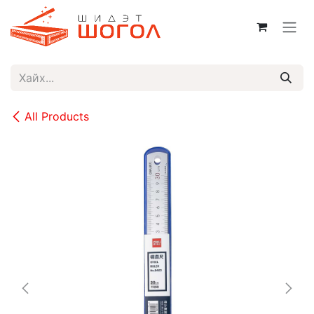
Skip to Content
All Products