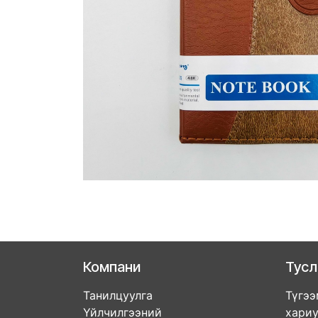
Компани
Тус
Танилцуулга
Түгээ
Үйлчилгээний
хари