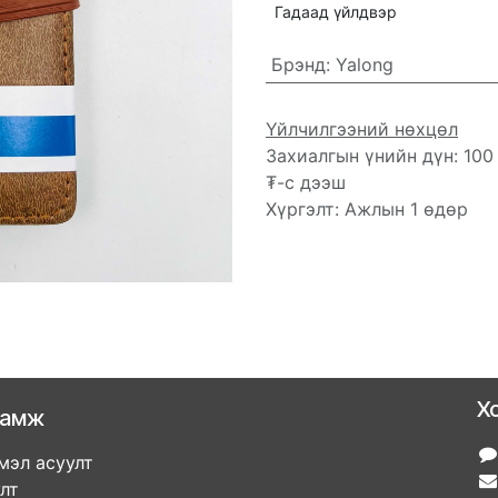
Гадаад үйлдвэр
Брэнд
:
Yalong
Үйлчилгээний нөхцөл
Захиалгын үнийн дүн: 100
₮-с дээш
Хүргэлт: Ажлын 1 өдөр
Х
ламж
мэл асуулт
улт