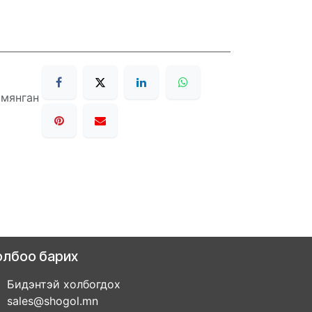
 мянган
олбоо барих
Бидэнтэй холбогдох
sales@shogol.mn