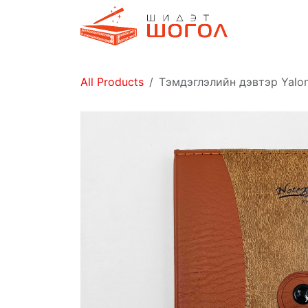
Skip to Content
Дэлгүүр
All Products
Тэмдэглэлийн дэвтэр Yalo