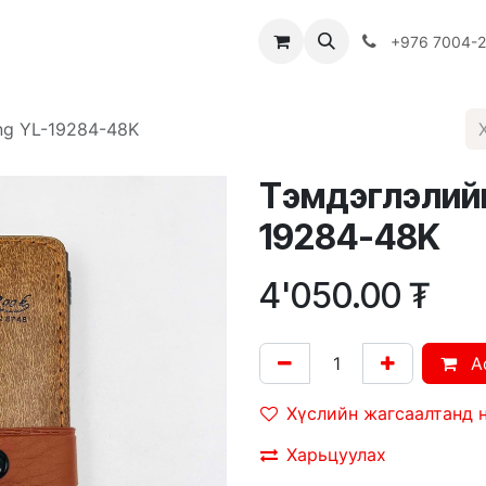
Багш
Багцууд
Хямдрал
♻️ Эко шогол
+976 7004-
ng YL-19284-48K
Тэмдэглэлийн
19284-48K
4'050.00
₮
A
Хүслийн жагсаалтанд 
Харьцуулах