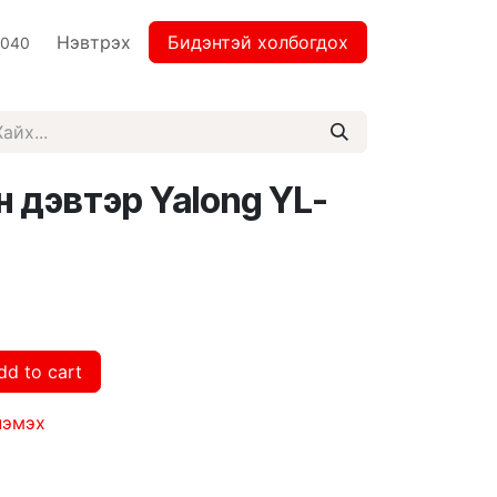
Нэвтрэх
Бидэнтэй холбогдох
2040
 дэвтэр Yalong YL-
dd to cart
нэмэх