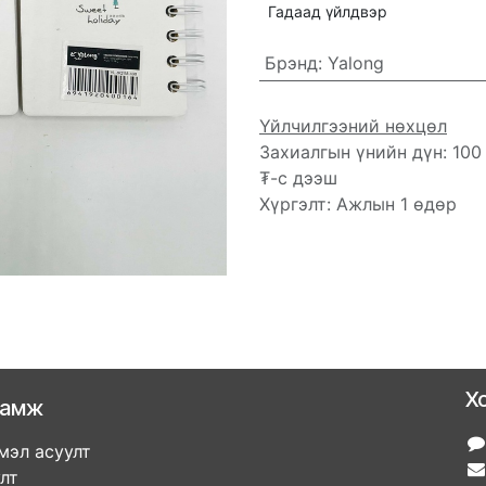
Гадаад үйлдвэр
Брэнд
:
Yalong
Үйлчилгээний нөхцөл
Захиалгын үнийн дүн: 100
₮-с дээш
Хүргэлт: Ажлын 1 өдөр
Х
ламж
мэл асуулт
улт