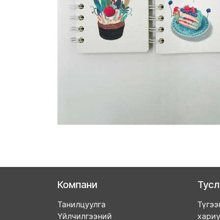
Компани
Тус
Танилцуулга
Түгээ
Үйлчилгээний
хари