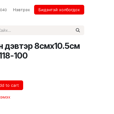
Нэвтрэх
Бидэнтэй холбогдох
2040
р 8смх10.5см
118-100
dd to cart
нэмэх