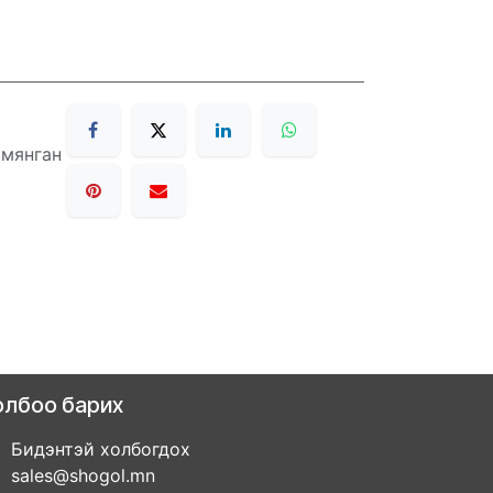
 мянган
олбоо барих
Бидэнтэй холбогдох
sales@shogol.mn