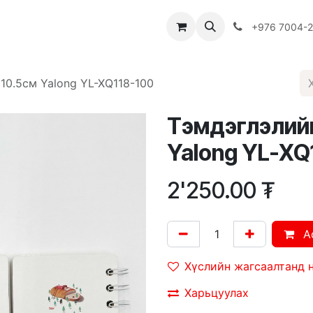
Багш
Багцууд
Хямдрал
♻️ Эко шогол
+976 7004-
элийн дэвтэр 8смх10.5см Yalong YL-XQ118-100
Тэмдэглэлийн дэвтэ
Yalong YL-XQ
2'250.00
₮
A
Хүслийн жагсаалтанд 
Харьцуулах