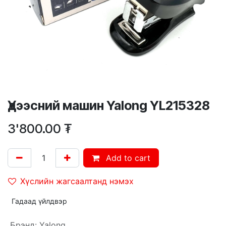
Үдээсний машин Yalong YL215328
3'800.00
₮
Add to cart
Хүслийн жагсаалтанд нэмэх
Гадаад үйлдвэр
Брэнд
:
Yalong