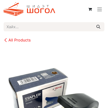
Skip to Content
All Products