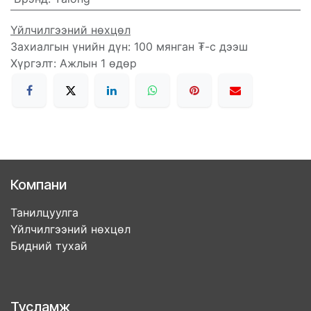
Үйлчилгээний нөхцөл
Захиалгын үнийн дүн: 100 мянган ₮-с дээш
Хүргэлт: Ажлын 1 өдөр
Компани
Танилцуулга
Үйлчилгээний нөхцөл
Бидний тухай
Тусламж