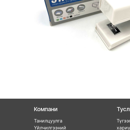
Компани
Тус
Танилцуулга
Түгээ
Үйлчилгээний
хари