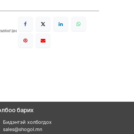
 мянган
олбоо барих
Бидэнтэй холбогдох
sales@shogol.mn