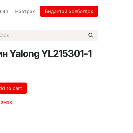
Нэвтрэх
Бидэнтэй холбогдох
2040
Үдээсний машин Yalong YL215301-1
dd to cart
нэмэх