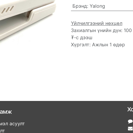
Брэнд
:
Yalong
Үйлчилгээний нөхцөл
Захиалгын үнийн дүн: 100
₮-с дээш
Хүргэлт: Ажлын 1 өдөр
Х
ламж
мэл асуулт
улт