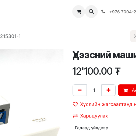
Багш
Багцууд
Хямдрал
♻️ Эко шогол
+976 7004-
й машин Yalong YL215301-1
12'100.00
₮
A
Хүслийн жагсаалтанд 
Харьцуулах
Гадаад үйлдвэр