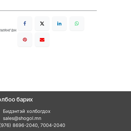
 мянган
олбоо барих
Бидэнтэй холбогдох
sales@shogol.mn
(976) 8696-2040, 7004-2040