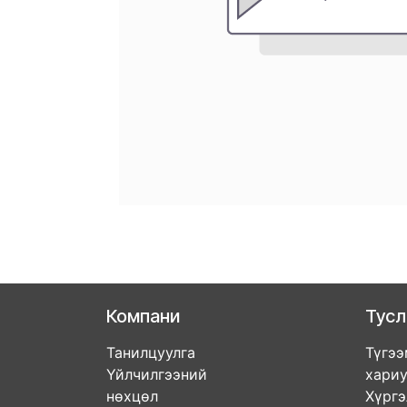
Компани
Тус
Танилцуулга
Түгээ
Үйлчилгээний
хари
нөхцөл
Хүрг