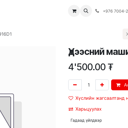
Багш
Багцууд
Хямдрал
♻️ Эко шогол
+976 7004-
916D1
Үдээсний маш
4'500.00
₮
A
Хүслийн жагсаалтанд 
Харьцуулах
Гадаад үйлдвэр