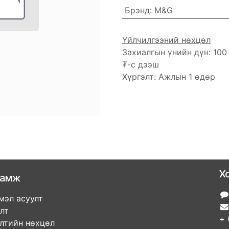
Брэнд
:
M&G
Үйлчилгээний нөхцөл
Захиалгын үнийн дүн: 100
₮-с дээш
Хүргэлт: Ажлын 1 өдөр
Х
ламж
мэл асуулт
улт
+ 
элтийн нөхцөл