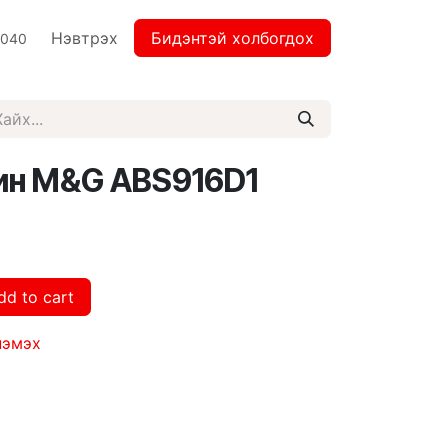
Нэвтрэх
Бидэнтэй холбогдох
2040
ин M&G ABS916D1
dd to cart
нэмэх