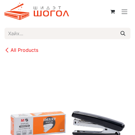
Skip to Content
All Products