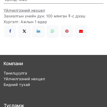
Үйлчилгээний нөхцөл
Захиалгын үнийн дүн: 100 мянган ₮-с дээш
Хүргэлт: Ажлын 1 өдөр
Компани
Танилцуулга
Үйлчилгээний нөхцөл
Бидний тухай
Тусламж