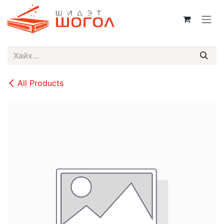
Skip to Content
All Products