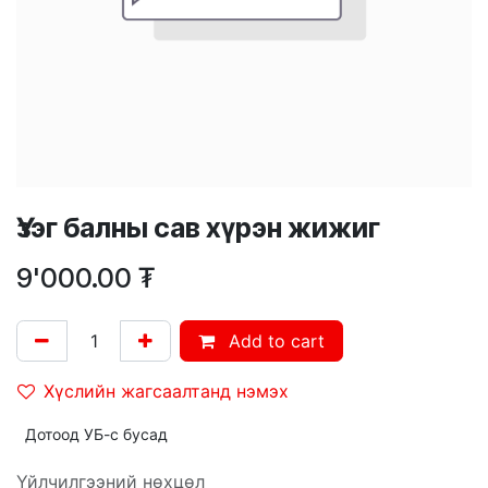
Үзэг балны сав хүрэн жижиг
9'000.00
₮
Add to cart
Хүслийн жагсаалтанд нэмэх
Дотоод УБ-с бусад
Үйлчилгээний нөхцөл