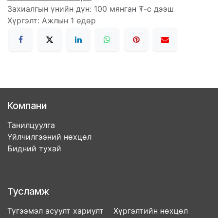
Захиалгын үнийн дүн: 100 мянган ₮-с дээш
Хүргэлт: Ажлын 1 өдөр
Компани
Танилцуулга
Үйлчилгээний нөхцөл
Бидний тухай
Тусламж
Түгээмэл асуулт хариулт Хүргэлтийн нөхцөл