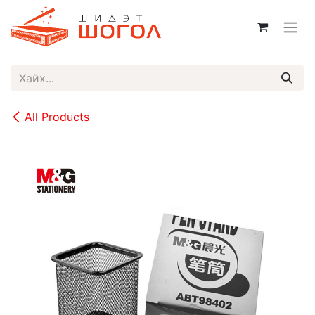
Skip to Content
All Products