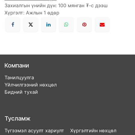
Захиалгын үнийн дүн: 100 мянган ₮-с дээш
Хүргэлт: Ажлын 1 өдөр
Компани
Танилцуулга
Үйлчилгээний нөхцөл
Бидний тухай
Тусламж
Түгээмэл асуулт хариулт Хүргэлтийн нөхцөл