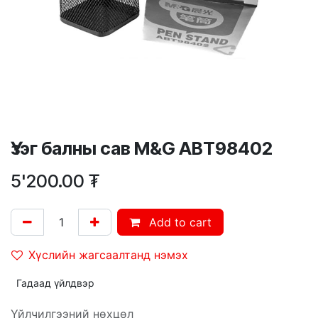
Үзэг балны сав M&G ABT98402
5'200.00
₮
Add to cart
Хүслийн жагсаалтанд нэмэх
Гадаад үйлдвэр
Үйлчилгээний нөхцөл