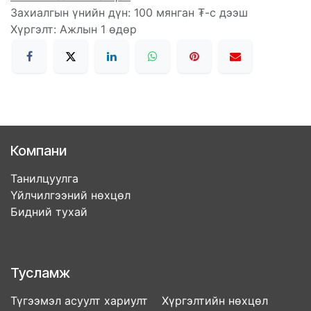
Захиалгын үнийн дүн: 100 мянган ₮-с дээш
Хүргэлт: Ажлын 1 өдөр
Компани
Танилцуулга
Үйлчилгээний нөхцөл
Бидний тухай
Тусламж
Түгээмэл асуулт хариулт Хүргэлтийн нөхцөл