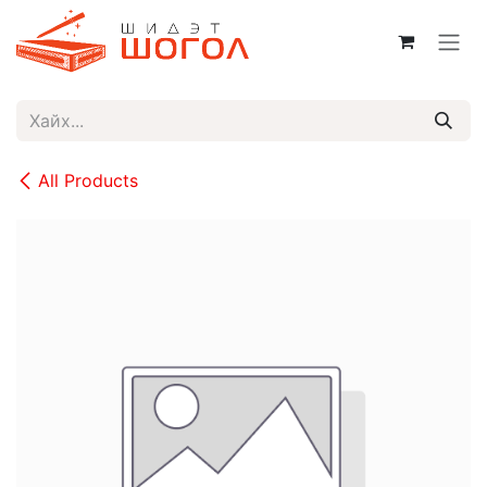
Skip to Content
All Products