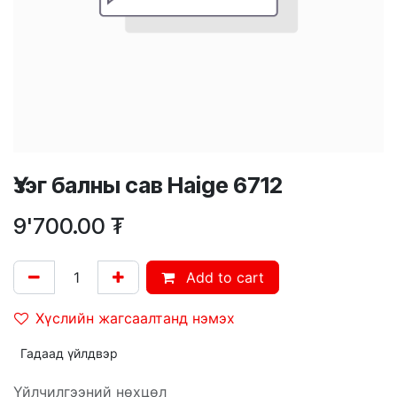
Үзэг балны сав Haige 6712
9'700.00
₮
Add to cart
Хүслийн жагсаалтанд нэмэх
Гадаад үйлдвэр
Үйлчилгээний нөхцөл