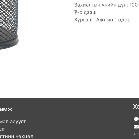
Захиалгын үнийн дүн: 100
₮-с дээш
Хүргэлт: Ажлын 1 өдөр
Х
ламж
мэл асуулт
улт
+ 
элтийн нөхцөл