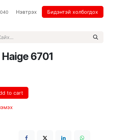
Нэвтрэх
Бидэнтэй холбогдох
2040
в Haige 6701
dd to cart
нэмэх