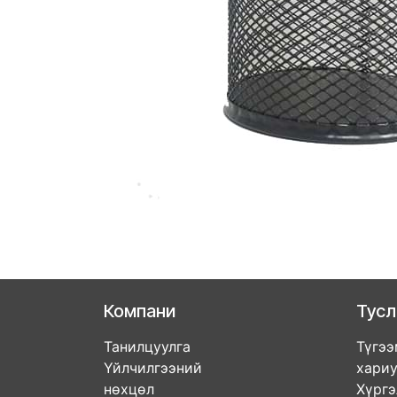
Компани
Тус
Танилцуулга
Түгээ
Үйлчилгээний
хари
нөхцөл
Хүрг