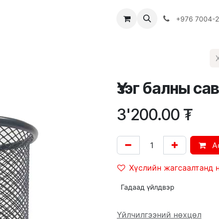
Багш
Багцууд
Хямдрал
♻️ Эко шогол
+976 7004-
Үзэг балны са
3'200.00
₮
A
Хүслийн жагсаалтанд 
Гадаад үйлдвэр
Үйлчилгээний нөхцөл