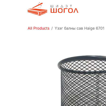
Skip to Content
Дэлгүүр
All Products
Үзэг балны сав Haige 6701