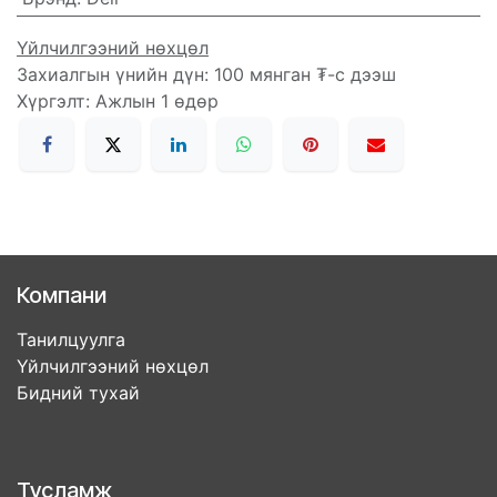
Үйлчилгээний нөхцөл
Захиалгын үнийн дүн: 100 мянган ₮-с дээш
Хүргэлт: Ажлын 1 өдөр
Компани
Танилцуулга
Үйлчилгээний нөхцөл
Бидний тухай
Тусламж