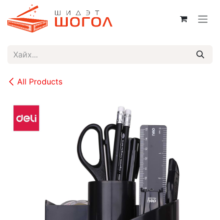
Skip to Content
All Products