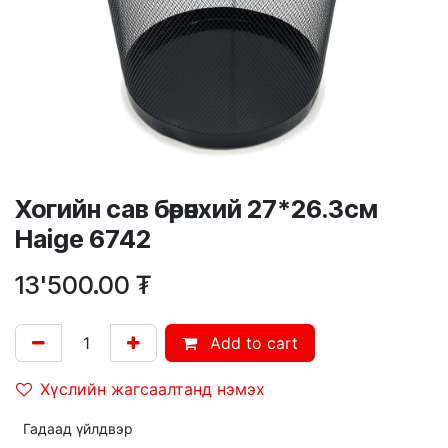
Хогийн сав бөөрөнхий 27*26.3см
Haige 6742
13'500.00
₮
Add to cart
Хүслийн жагсаалтанд нэмэх
Гадаад үйлдвэр