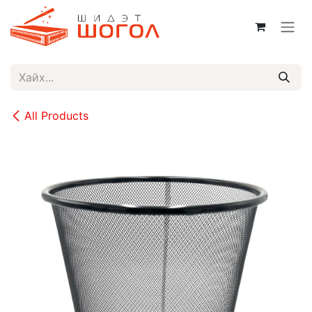
Skip to Content
All Products