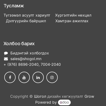
Тусламж
Түгээмэл асуулт хариулт Хүргэлтийн нөхцөл
Дэлгүүрийн байршил Хамтран ажиллах
Холбоо барих
Бидэнтэй холбогдох
sales@shogol.mn
+ (976) 8696-2040, 7004-2040
Copyright ©
Шогол
дизайн хөгжүүлэлт
Grow
Powered by