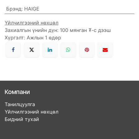
Брэнд
:
HAIGE
Үйлчилгээний нөхцөл
Захиалгын үнийн дүн: 100 мянган ₮-с дээш
Хүргэлт: Ажлын 1 өдөр
Компани
Танилцуулга
Үйлчилгээний нөхцөл
Бидний тухай